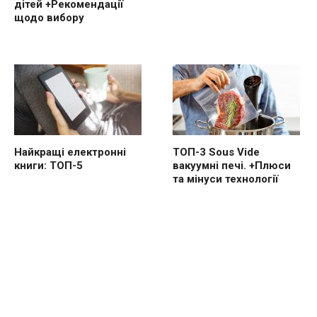
дітей +Рекомендації
щодо вибору
Найкращі електронні
ТОП-3 Sous Vide
книги: ТОП-5
вакуумні печі. +Плюси
та мінуси технології