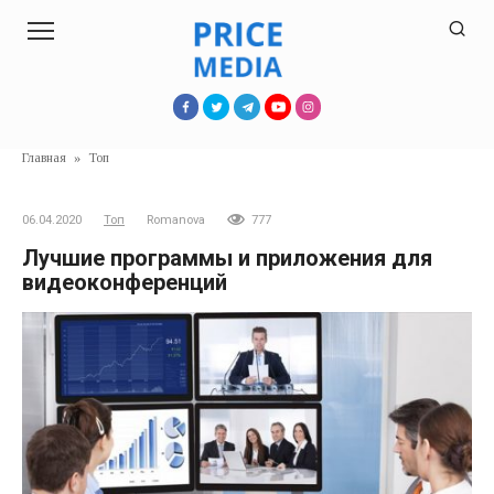
Перейти
к
контенту
Главная
»
Топ
06.04.2020
Топ
Romanova
777
Лучшие программы и приложения для
видеоконференций