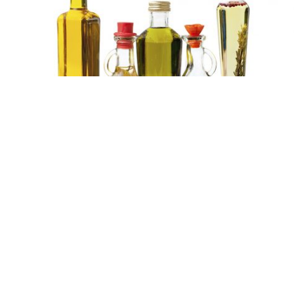
В разнообразии растительных масел сегодня можно
запросто потеряться. Но мы поможем выбрать хорошее.
Содержание
Рафинированное или нерафинированное
Что еще на этикетке
Как проверить качество подсолнечного масла