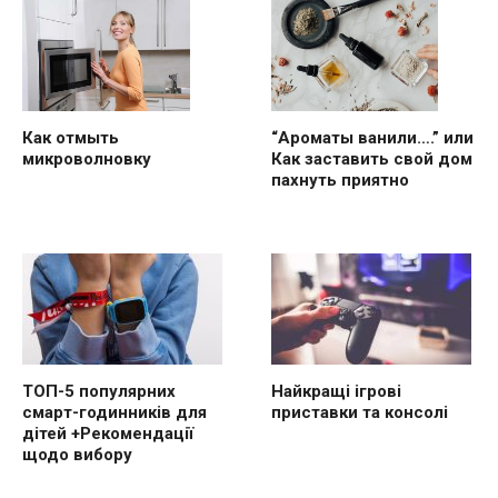
“Ароматы ванили….” или
Как отмыть
Как заставить свой дом
микроволновку
пахнуть приятно
ТОП-5 популярних
Найкращі ігрові
смарт-годинників для
приставки та консолі
дітей +Рекомендації
щодо вибору