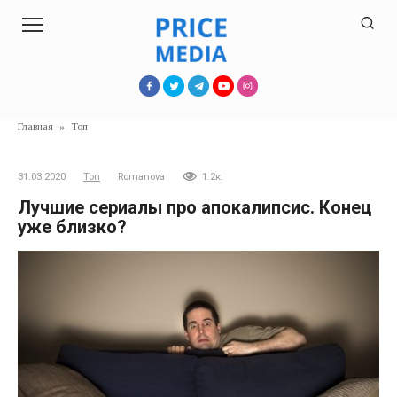
Перейти
к
контенту
Главная
»
Топ
31.03.2020
Топ
Romanova
1.2к.
Лучшие сериалы про апокалипсис. Конец
уже близко?