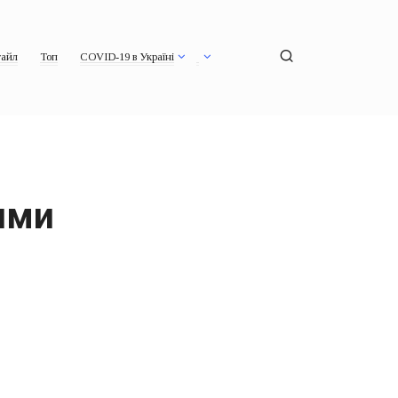
айл
Топ
COVID-19 в Україні
ями