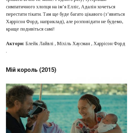
симпатичного хлопця на ім’я Елліс, Адалін хочеться
перестати тікати. Там ще буде багато цікавого (з’явиться
Харрісон Форд, наприклад), але розповідати не будемо,
краще подивіться самі!
Актори:
Блейк Лайвлі
,
Міхіль Хаусман
,
Харрісон Форд
.
Мій король (2015)