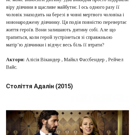
віру дівчини в щасливе майбутнє. І ось одного разу її
чоловік знаходить на березі в човні мертвого чоловіка і
новонароджену дівчинку. Ця подія повністю перевертає
життя героїв. Вони залишають дитину собі. Але що
трапиться, коли герой зустрінеться зі справжньою
матір’ю дівчинки і відчує весь біль її втрати?
Актори:
Алісія Вікандер
,
Майкл Фассбендер
,
Рейчел
Вайс.
Століття Адалін (2015)