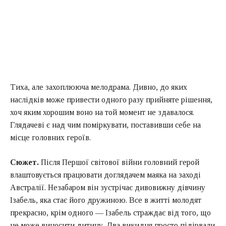
Тиха, але захоплююча мелодрама. Дивно, до яких
наслідків може привести одного разу прийняте рішення,
хоч яким хорошим воно на той момент не здавалося.
Глядачеві є над чим поміркувати, поставивши себе на
місце головних героїв.
Сюжет.
Після Першої світової війни головний герой
влаштовується працювати доглядачем маяка на заході
Австралії. Незабаром він зустрічає дивовижну дівчину
Ізабель, яка стає його дружиною. Все в житті молодят
прекрасно, крім одного — Ізабель страждає від того, що
не може виносити дитину. Два викидня просто підірвали