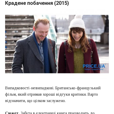
Крадене побачення (2015)
Випадковості-невипадкові. Британсько-французький
фільм, який отримав хороші відгуки критики. Варто
відзначити, що цілком заслужено.
Сюжет.
Забута в електричці книга призводить до