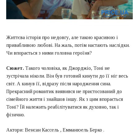
Життєва історія про недовгу, але такою красивою і
привабливою любові. На жаль, потім настають наслідки.
Чи впорається з ними головна героїня?
Сюжет.
Такого чоловіка, як Джорджіо, Тоні не
зустрічала ніколи. Він був готовий кинути до її ніг весь
світ. А кинув її, відразу після народження сина.
Прекрасний романтик виявився не пристосований до
сімейного життя і знайшов іншу. Як з цим впорається
Тоні? Їй належить реабілітуватися як духовно, так і
фізично.
Актори:
Венсан Кассель
,
Емманюель Берко
.