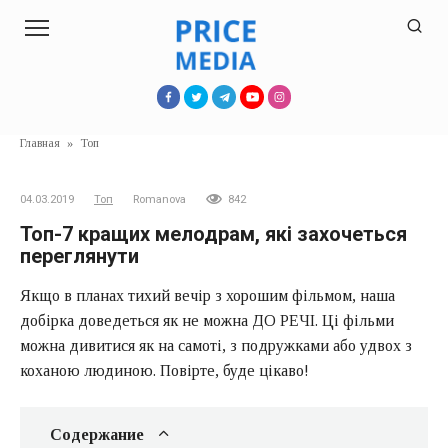
Перейти
к
контенту
Главная
»
Топ
04.03.2019
Топ
Romanova
842
Топ-7 кращих мелодрам, які захочеться
переглянути
Якщо в планах тихий вечір з хорошим фільмом, наша
добірка доведеться як не можна ДО РЕЧІ. Ці фільми
можна дивитися як на самоті, з подружками або удвох з
коханою людиною. Повірте, буде цікаво!
Содержание