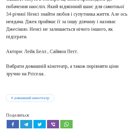
побачення наосліп. Який відмінний шанс для самотньої
34-річної Ненсі знайти любов і супутника життя. Але ось
невдача. Джек приймає її за іншу дівчину і називає
Джесікою. Ненсі не залишається нічого іншого, як
підіграти.
Актори:
Лейк Белл
,
Саймон Пегг.
Вибрати домашній кінотеатр, а також порівняти ціни
зручно на
Price.ua
.
домашний кинотеатр
Поделиться: