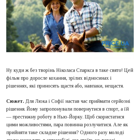
Ну куди ж без творінь Ніколаса Спаркса в таке свято! Цей
фільм про доросле кохання, зрілих відносинах і
рішеннях, які приносять щастя або, навпаки, нещастя.
Сюжет.
Для Люка і Софії настав час приймати серйозні
рішення. Йому запропонували повернутися в спорт, а їй
— престижну роботу в Нью-Йорку. Щоб скористатися
цими можливостями, пара повинна розлучитися. Але як
прийняти таке складне рішення? Одного разу молоді