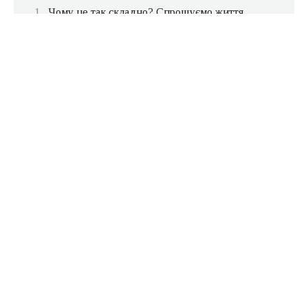
Чому це так складно? Спрощуємо життя
Шпигуємо в шафі
Яку модель вибрати?
Не економте на бренді
Колірне рішення
Трусики і ліфчики. А що ще існує?
Мільйон бюстгальтерів
Табу на 8 березня. І по життю
Чому це так складно? Спрощуємо життя