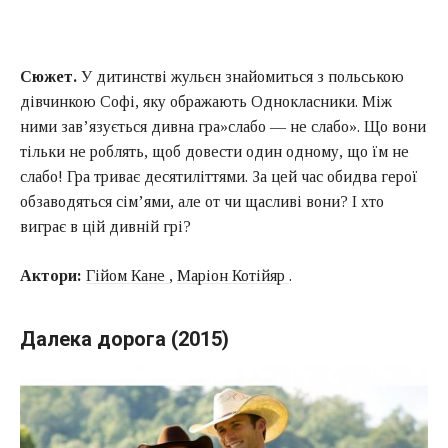
Сюжет.
У дитинстві жульєн знайомиться з польською
дівчинкою Софі, яку ображають Однокласники. Між
ними зав’язується дивна гра»слабо — не слабо». Що вони
тільки не роблять, щоб довести один одному, що їм не
слабо! Гра триває десятиліттями. За цей час обидва герої
обзаводяться сім’ями, але от чи щасливі вони? І хто
виграє в цій дивній грі?
Актори:
Гійом Кане
,
Маріон Котійяр
.
Далека дорога (2015)