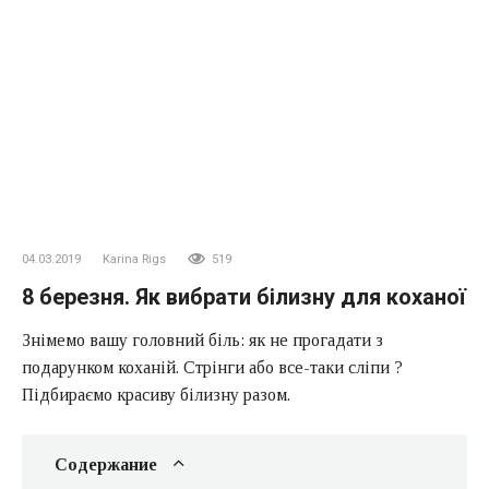
04.03.2019
Karina Rigs
519
8 березня. Як вибрати білизну для коханої
Знімемо вашу головний біль: як не прогадати з
подарунком коханій. Стрінги або все-таки сліпи ?
Підбираємо красиву білизну разом.
Содержание