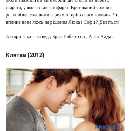
люди знаходять в автомобілі, що стоїть на дорозі,
старого, у якого стався інфаркт. Врятований чоловік
розповідає головним героям історію свого кохання. Чи
вплине вона якось на рішення Люка і Софії? Дивіться!
Актори:
Скотт Іствуд
,
Брітт Робертсон
,
Алан Алда
.
Клятва (2012)