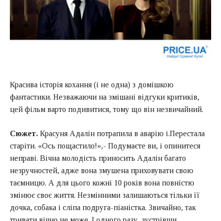
Красива історія кохання (і не одна) з домішкою
фантастики. Незважаючи на змішані відгуки критиків,
цей фільм варто подивитися, тому що він незвичайний.
Сюжет.
Красуня Адалін потрапила в аварію і.Перестала
старіти. «Ось пощастило!»,- Подумаєте ви, і опинитеся
неправі. Вічна молодість приносить Адалін багато
незручностей, адже вона змушена приховувати свою
таємницю. А для цього кожні 10 років вона повністю
змінює своє життя. Незмінними залишаються тільки її
дочка, собака і сліпа подруга-піаністка. Звичайно, так
тривати вічно не може. І одного разу, зустрівши