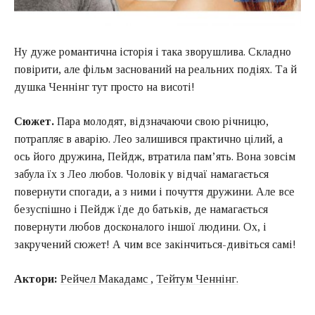
Ну дуже романтична історія і така зворушлива. Складно
повірити, але фільм заснований на реальних подіях. Та й
душка Ченнінг тут просто на висоті!
Сюжет.
Пара молодят, відзначаючи свою річницю,
потрапляє в аварію. Лео залишився практично цілий, а
ось його дружина, Пейдж, втратила пам’ять. Вона зовсім
забула їх з Лео любов. Чоловік у відчаї намагається
повернути спогади, а з ними і почуття дружини. Але все
безуспішно і Пейдж їде до батьків, де намагається
повернути любов досконалого іншої людини. Ох, і
закручений сюжет! А чим все закінчиться-дивіться самі!
Актори:
Рейчел Макадамс
,
Тейтум Ченнінг.