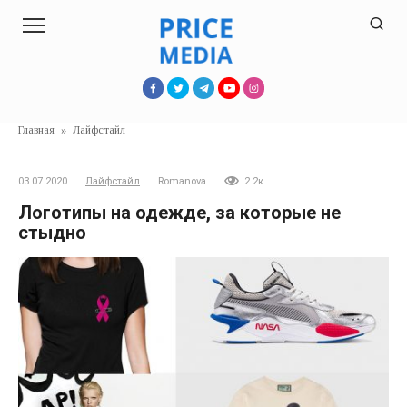
Перейти
к
контенту
Главная
»
Лайфстайл
03.07.2020
Лайфстайл
Romanova
2.2к.
Логотипы на одежде, за которые не
стыдно