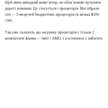
Щоб мати швидкий комп’ютер, не обов’язково купувати
дорогі новинки. Це стосується і процесорів. Ми зібрали
топ — 5 моделей бюджетних процесорів (в межах $100-
150) .
Так уже склалося, що на ринку процесорів є тільки 2
конкуруючі фірми — Intel і AMD. І в останньої є набагато
більше варіантів бюджетних процесорів, які в тому ж
класі функціоналу, що і Интеловские аналоги, але ціни
зате — в два рази нижче. Тому немає нічого дивного,що
основними в списку будуть саме АМД-шні Процесори.