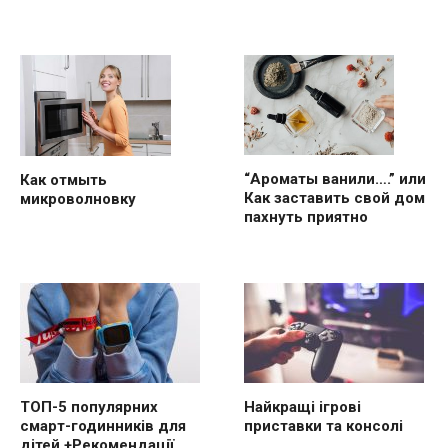
“Ароматы ванили….” или
Как отмыть
Как заставить свой дом
микроволновку
пахнуть приятно
ТОП-5 популярних
Найкращі ігрові
смарт-годинників для
приставки та консолі
дітей +Рекомендації