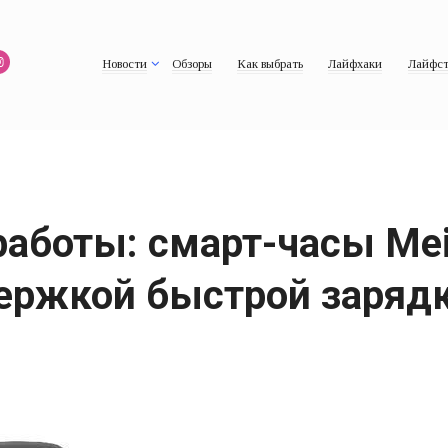
Новости
Обзоры
Как выбрать
Лайфхаки
Лайфст
работы: смарт-часы Me
ержкой быстрой заряд