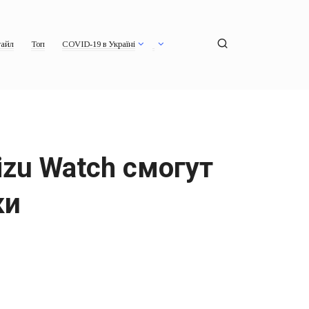
айл
Топ
COVID-19 в Україні
izu Watch смогут
ки