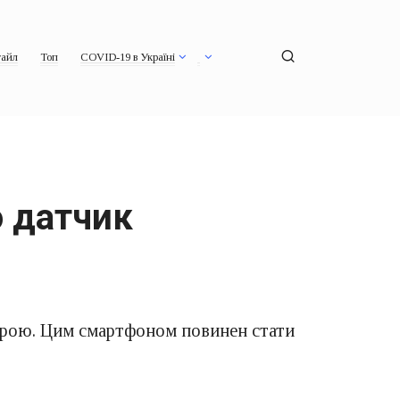
айл
Топ
COVID-19 в Україні
о датчик
ерою. Цим смартфоном повинен стати