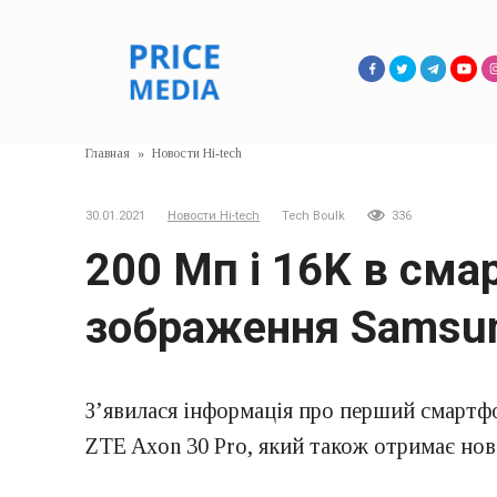
Перейти
к
контенту
Главная
»
Новости Hi-tech
30.01.2021
Новости Hi-tech
Tech Boulk
336
200 Мп і 16K в сма
зображення Samsu
З’явилася інформація про перший смартф
ZTE Axon 30 Pro, який також отримає нов