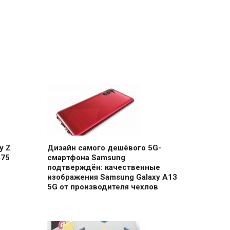
y Z
Дизайн самого дешёвого 5G-
475
смартфона Samsung
подтверждён: качественные
изображения Samsung Galaxy A13
5G от производителя чехлов