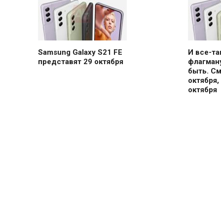
Samsung Galaxy S21 FE
И все-т
представят 29 октября
флагману
быть. С
октября,
октября