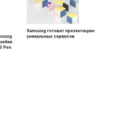
0
Samsung готовит презентацию
msung
уникальных сервисов
нейки
S Pen