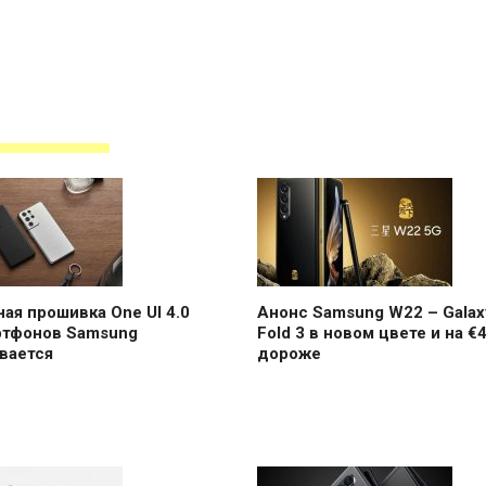
ая прошивка One UI 4.0
Анонс Samsung W22 – Galax
ртфонов Samsung
Fold 3 в новом цвете и на €
вается
дороже