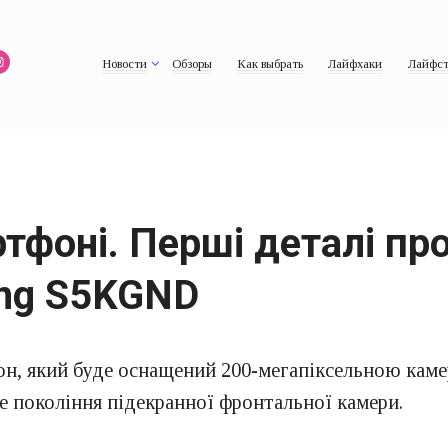
Новости
Обзоры
Как выбрать
Лайфхаки
Лайфст
ртфоні. Перші деталі пр
ng S5KGND
он, який буде оснащений 200-мегапіксельною кам
е покоління підекранної фронтальної камери.