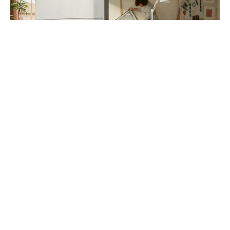
Samsung объявила о выпуске 65-дюймовой модели
телевизора Samsung с засечками на своем внутреннем
рынке в Южной Корее, в то время как производитель
подтвердил, что модель скоро появится на мировом
рынке.
До этого момента в линейке были представлены модели
с экранами диагональю 43, 50 и 55 дюймов. 65-дюймовая
модель предлагается в Южной Корее по цене около 2420
долларов, телевизор можно приобрести в офлайн-