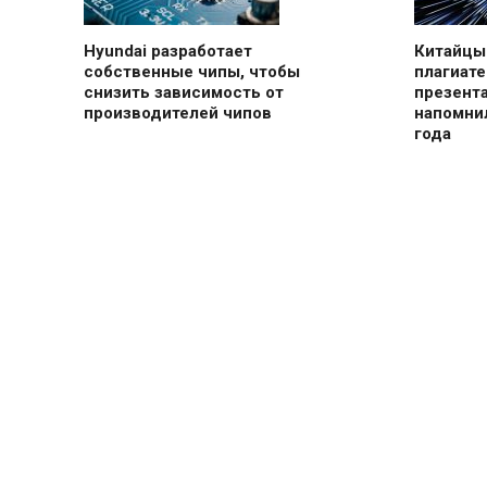
Hyundai разработает
Китайцы
собственные чипы, чтобы
плагиате
снизить зависимость от
презент
производителей чипов
напомнил
года