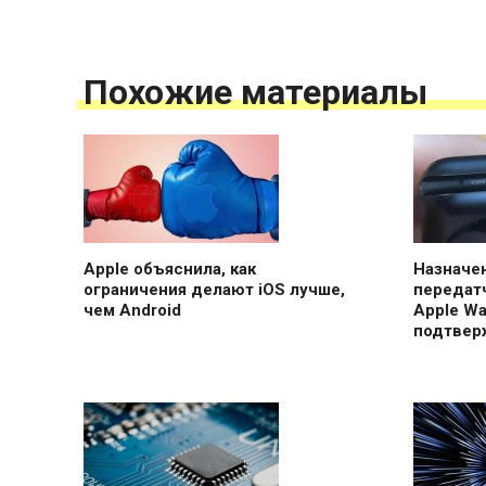
Похожие материалы
Apple объяснила, как
Назначе
ограничения делают iOS лучше,
передатч
чем Android
Apple Wa
подтвер