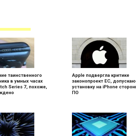
ние таинственного
Apple подвергла критике
ика в умных часах
законопроект ЕС, допуска
tch Series 7, похоже,
установку на iPhone сторон
ждено
ПО