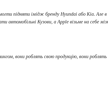
огти підняти імідж бренду Hyundai або Kia. Але в
и автомобільні Кузови, а Apple візьме на себе міз
ингом, вони роблять свою продукцію, вони роблять 