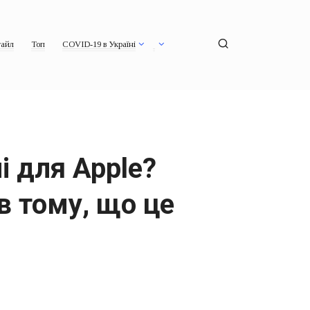
айл
Топ
COVID-19 в Україні
і для Apple?
в тому, що це