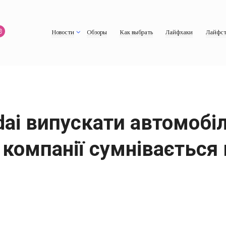
Новости
Обзоры
Как выбрать
Лайфхаки
Лайфст
dai випускати автомобіл
 компанії сумнівається 