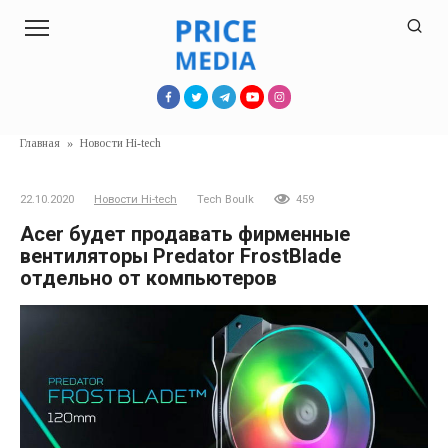
Перейти
к
контенту
Главная
»
Новости Hi-tech
22.10.2020
Новости Hi-tech
Tech Boulk
459
Acer будет продавать фирменные
вентиляторы Predator FrostBlade
отдельно от компьютеров