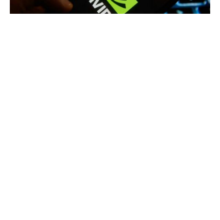
Сделка между NVIDIA и Arm встретила серьезное
сопротивление в Китае, пишет ресурс Bloomberg.
Согласно его источникам, китайские технологические
компании, в том числе Huawei Technologies, выразили
серьезную обеспокоенность по данному вопросу
местным регуляторам, что может поставить под угрозу
сделку по поглощению Arm американским
производителем чипов.