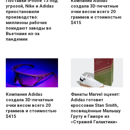
Поставки iPhone 13 под
Компания Adidas
угрозой, Nike и Adidas
создала 3D-печатные
приостановили
очки весом всего 20
производство:
граммов и стоимостью
миллионы рабочих
$415
покидают заводы во
Вьетнаме из-за
пандемии
Компания Adidas
Фанаты Marvel оценят:
создала 3D-печатные
Adidas готовит
очки весом всего 20
кроссовки Stan Smith,
граммов и стоимостью
посвящённые Малышу
$415
Груту и Гаморе из
«Стражей Галактики»