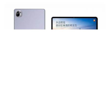
В сети появились новые подробности о планшетах
Xiaomi Mi Pad 5, которые должны выйти в августе.
Устройство можно просмотреть на высококачественном
рендере, а также характеристики трех версий Mi Pad 5-
глобальной и еще двух, ориентированных на внутренний
рынок Китая.