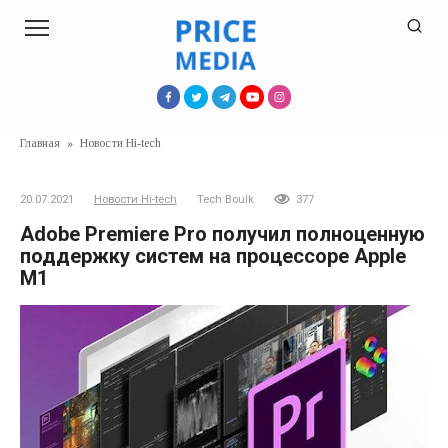
Перейти
к
контенту
Главная
»
Новости Hi-tech
20.07.2021
Новости Hi-tech
Tech Boulk
377
Adobe Premiere Pro получил полноценную
поддержку систем на процессоре Apple
М1