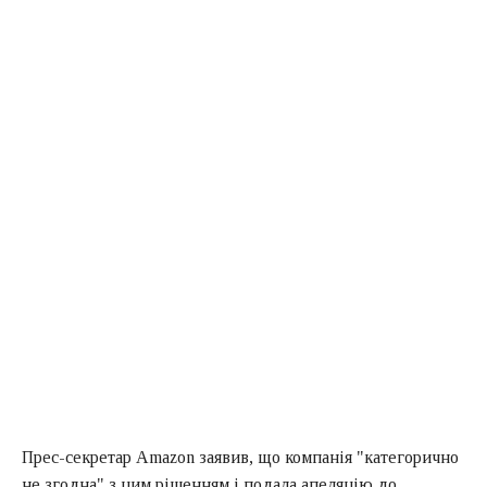
Прес-секретар Amazon заявив, що компанія "категорично
не згодна" з цим рішенням і подала апеляцію до