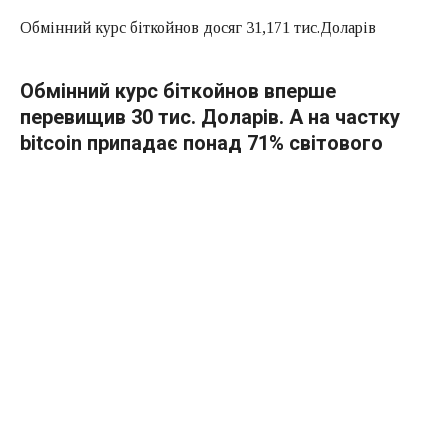
Обмінний курс біткойнов досяг 31,171 тис.Доларів
Обмінний курс біткойнов вперше
перевищив 30 тис. Доларів. А на частку
bitcoin припадає понад 71% світового
ринку крипто-валют.
Вартість біткойнов знову зросла в суботу, 2 січня.
Криптовалюта подорожчала більш ніж на чотири
відсотки. Про це свідчать торгові дані на порталі
CoinMarketCap.