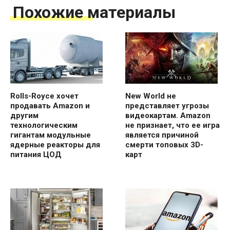
Похожие материалы
Rolls-Royce хочет
New World не
продавать Amazon и
представляет угрозы
другим
видеокартам. Amazon
технологическим
не признает, что ее игра
гигантам модульные
является причиной
ядерные реакторы для
смерти топовых 3D-
питания ЦОД
карт