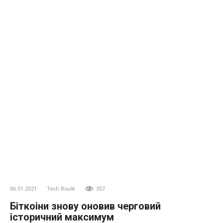
06.01.2021
Tech Boulk
357
Біткоіни знову оновив черговий
історичний максимум