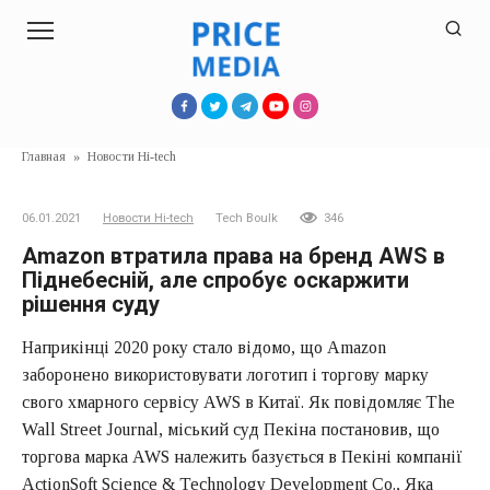
Перейти
к
контенту
Главная
»
Новости Hi-tech
06.01.2021
Новости Hi-tech
Tech Boulk
346
Amazon втратила права на бренд AWS в
Піднебесній, але спробує оскаржити
рішення суду
Наприкінці 2020 року стало відомо, що Amazon
заборонено використовувати логотип і торгову марку
свого хмарного сервісу AWS в Китаї. Як повідомляє The
Wall Street Journal, міський суд Пекіна постановив, що
торгова марка AWS належить базується в Пекіні компанії
ActionSoft Science & Technology Development Co., Яка