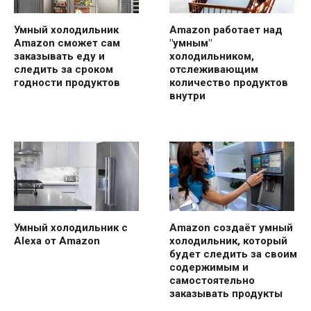
Умный холодильник
Amazon работает над
Amazon сможет сам
"умным"
заказывать еду и
холодильником,
следить за сроком
отслеживающим
годности продуктов
количество продуктов
внутри
Умный холодильник с
Amazon создаёт умный
Alexa от Amazon
холодильник, который
будет следить за своим
содержимым и
самостоятельно
заказывать продукты