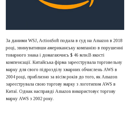
За даними WSJ, ActionSoft подала в суд на Amazon в 2018
році, звинувативши американську компанію в порушенні
товарного знака і домагаючись $ 46 млн.В якості
компенсації. Китайська фірма зареєструвала торговельну
марку для свого підрозділу хмарних обчислень AWS в
2004 році, приблизно за вісім років до того, як Amazon
зареєструвала свою торгову марку з логотипом AWS в
Китаї. Однак насправді Amazon використовує торгову
марку AWS з 2002 року.