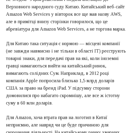
Верховного народного суду Китаю. Китайський веб-сайт
Amazon Web Services у вівторок все ще мав назву AWS,
але в примітці внизу сторінки говорилося, що це
абревіатура для Amazon Web Services, а не торгова марка.
Для Китаю така ситуація є нормою — місцеві компанії
(не завжди навмисно і не тільки в області ІТ) реєструють
товарні знаки, для передачі прав на які, коли іноземні
гравці намагаються вийти на китайський ринок,
вимагають солідних Сум. Наприклад, в 2012 році
компанія Apple попросила близько 1,5 млрд доларів
США за право на бренд iPad. У підсумку сторони
домовилися про набагато скромнішу, але все ж істотну
суму в 60 млн доларів.
Для Amazon, хоча втрата прав на логотип в Китаї
неприємно, але навряд чи це буде причиною для
скорочення діяльності. На китайському ринку хмарних