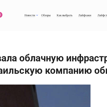
Новости
Обзоры
Как выбрать
Лайфхаки
Лайфст
ала облачную инфрастр
зраильскую компанию о