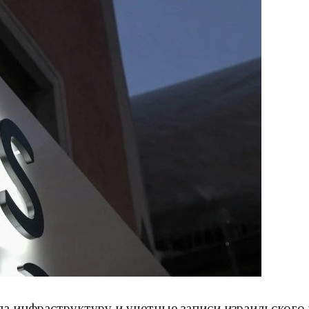
ла инфраструктуру и учетные записи израильског