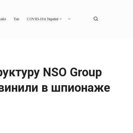
айл
Топ
COVID-19 в Україні
уктуру NSO Group
бвинили в шпионаже