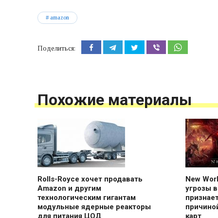
amazon
Поделиться:
Похожие материалы
Rolls-Royce хочет продавать
New Worl
Amazon и другим
угрозы 
технологическим гигантам
признает
модульные ядерные реакторы
причино
для питания ЦОД
карт