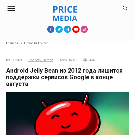
Перейти
к
контенту
Главная
»
Новости Hi-tech
09.07.2021
Новости Hi-tech
Tech Boulk
434
Android Jelly Bean из 2012 года лишится
поддержки сервисов Google в конце
августа