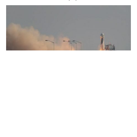
Сегодня произошло историческое событие — компания
Blue Origin спустила на воду новый корабль Shepard, на
борту которого присутствовал миллиардер Джефф Безос,
основатель самой Blue Origin и интернет-гиганта
Amazon.