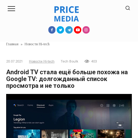
Перейти
к
контенту
Главная
»
Новости Hi-tech
20.07.2021
Новости Hi-tech
Tech Boulk
403
Android TV стала ещё больше похожа на
Google TV: долгожданный список
просмотра и не только