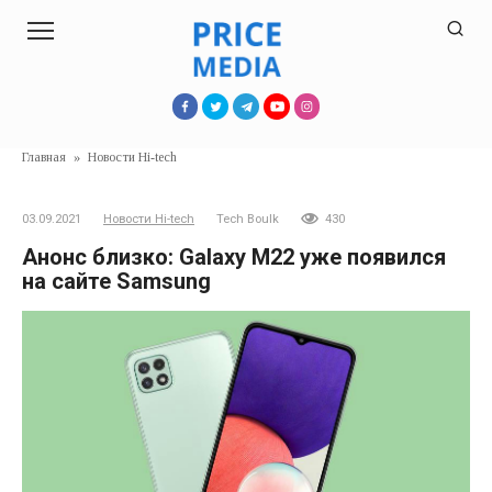
Перейти
к
контенту
Главная
»
Новости Hi-tech
03.09.2021
Новости Hi-tech
Tech Boulk
430
Анонс близко: Galaxy M22 уже появился
на сайте Samsung