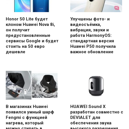
Honor 50 Lite будет
Улучшены фото- и
клоном Huawei Nova 8i,
видеосъёмка,
он получит
вибрация, звуки и
предустановленные
работа HarmonyOS:
сервисы Google и будет
стандартная версия
стоить на 50 евро
Huawei P50 получила
дешевле
важное обновление
В магазинах Huawei
HUAWEI Sound X
появился умный шарф
разработан совместно с
Fengmi с функцией
DEVIALET для
нагрева, который
обеспечения звука
можно стирать в
высокого разрешения