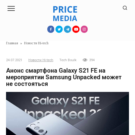
Перейти
к
контенту
Главная
»
Новости Hi-tech
24.07.2021
Новости Hi-tech
Tech Boulk
394
Анонс смартфона Galaxy S21 FE на
мероприятии Samsung Unpacked может
не состояться