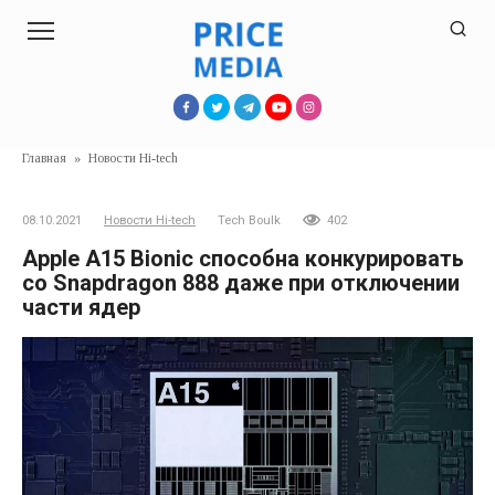
Перейти
к
контенту
Главная
»
Новости Hi-tech
08.10.2021
Новости Hi-tech
Tech Boulk
402
Apple A15 Bionic способна конкурировать
со Snapdragon 888 даже при отключении
части ядер