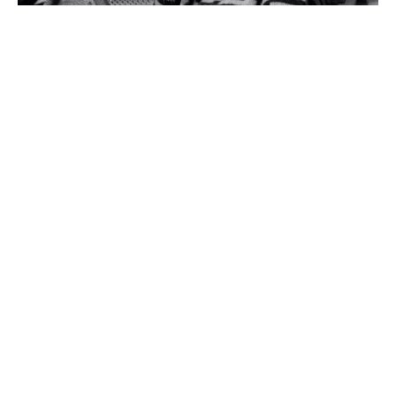
5 октября Apple разместила на своем веб-сайте
короткометражный фильм под названием "Празднование
Стива" в память о 10-й годовщине смерти основателя и
лидера компании Стива Джобса. Теперь Apple
опубликовала видео на YouTube для тех, кто, возможно,
пропустил его.
Стив верил, что "увлеченные люди могут изменить
мир к лучшему. Он призвал нас увидеть мир не таким,
каким он был, а таким, каким он мог бы быть. И он
помог многим из нас увидеть такой же потенциал в
самих себе.