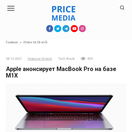
Перейти
к
контенту
Главная
»
Новости Hi-tech
08.10.2021
Новости Hi-tech
Tech Boulk
459
Apple анонсирует MacBook Pro на базе
M1X