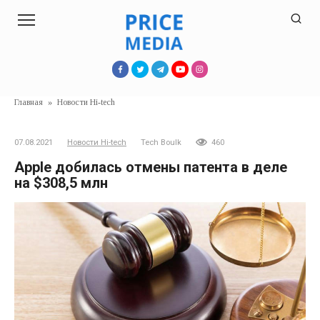
Перейти
к
контенту
Главная
»
Новости Hi-tech
07.08.2021
Новости Hi-tech
Tech Boulk
460
Apple добилась отмены патента в деле
на $308,5 млн