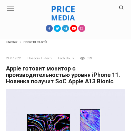
Перейти
к
контенту
Главная
»
Новости Hi-tech
24.07.2021
Новости Hi-tech
Tech Boulk
533
Apple готовит монитор с
производительностью уровня iPhone 11.
Новинка получит SoC Apple A13 Bionic