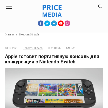
Перейти
к
контенту
Главная
»
Новости Hi-tech
13.10.2021
Новости Hi-tech
Tech Boulk
641
Apple готовит портативную консоль для
конкуренции с Nintendo Switch