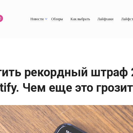
Новости
Обзоры
Как выбрать
Лайфхаки
Лайфст
тить рекордный штраф
ify. Чем еще это грозит