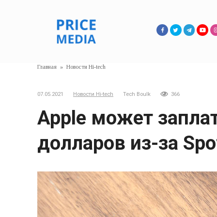
Перейти
к
контенту
Главная
»
Новости Hi-tech
07.05.2021
Новости Hi-tech
Tech Boulk
366
Apple может запла
долларов из-за Spot