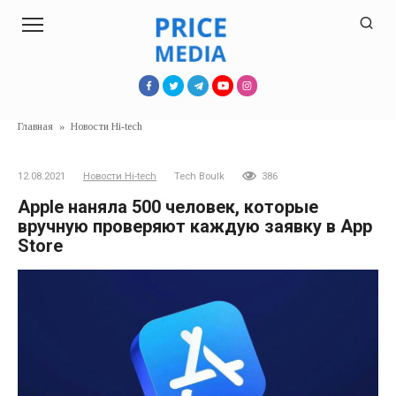
Перейти
к
контенту
Главная
»
Новости Hi-tech
12.08.2021
Новости Hi-tech
Tech Boulk
386
Apple наняла 500 человек, которые
вручную проверяют каждую заявку в App
Store