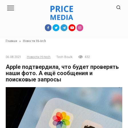
Перейти
к
контенту
Главная
»
Новости Hi-tech
06.08.2021
Новости Hi-tech
Tech Boulk
432
Apple подтвердила, что будет проверять
наши фото. А ещё сообщения и
поисковые запросы