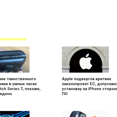
ние таинственного
Apple подвергла критике
ика в умных часах
законопроект ЕС, допуска
tch Series 7, похоже,
установку на iPhone сторон
ждено
ПО