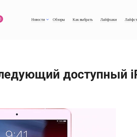
Новости
Обзоры
Как выбрать
Лайфхаки
Лайфст
следующий доступный i