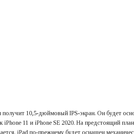
я получит 10,5-дюймовый IPS-экран. Он будет осн
ак iPhone 11 и iPhone SE 2020. На предстоящий пл
щается, iPad по-прежнему будет оснащен механич