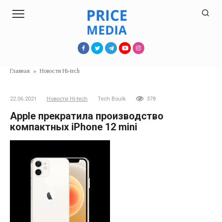
Перейти
к
контенту
Главная
»
Новости Hi-tech
22.06.2021
Новости Hi-tech
Tech Boulk
378
Apple прекратила производство
компактных iPhone 12 mini