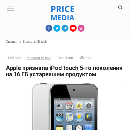
Перейти
к
контенту
Главная
»
Новости Hi-tech
11.09.2021
Новости Hi-tech
Tech Boulk
476
Apple признала iPod touch 5-го поколения
на 16 ГБ устаревшим продуктом