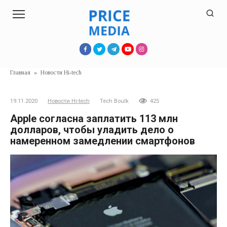
Перейти
к
контенту
Главная
»
Новости Hi-tech
19.11.2020
Новости Hi-tech
Tech Boulk
425
Apple согласна заплатить 113 млн
долларов, чтобы уладить дело о
намеренном замедлении смартфонов