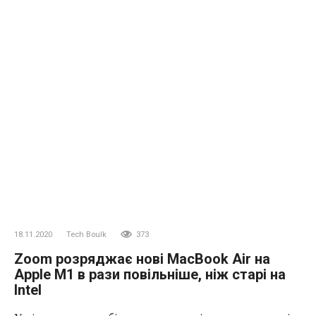
18.11.2020
Tech Boulk
373
Zoom розряджає нові MacBook Air на
Apple M1 в рази повільніше, ніж старі на
Intel