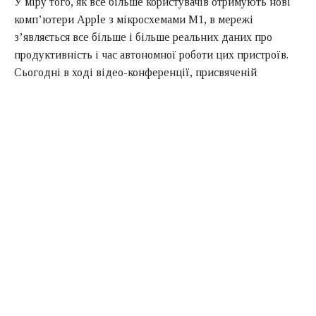
У міру того, як все більше користувачів отримують нові
комп’ютери Apple з мікросхемами M1, в мережі
з’являється все більше і більше реальних даних про
продуктивність і час автономної роботи цих пристроїв.
Сьогодні в ході відео-конференції, присвяченій
масштабуванню, повідомлялося про те, як витрачається
заряд акумулятора нового MacBook Air.