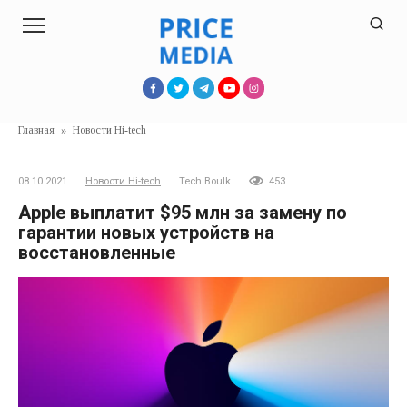
Перейти
к
контенту
Главная
»
Новости Hi-tech
08.10.2021
Новости Hi-tech
Tech Boulk
453
Apple выплатит $95 млн за замену по
гарантии новых устройств на
восстановленные