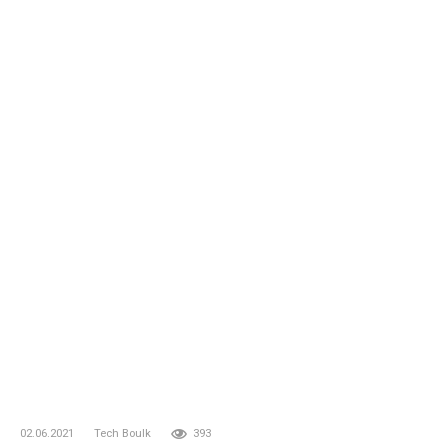
02.06.2021
Tech Boulk
393