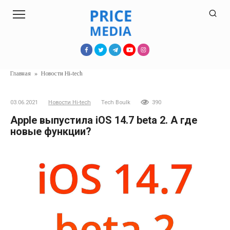
Перейти
к
контенту
Главная
»
Новости Hi-tech
03.06.2021
Новости Hi-tech
Tech Boulk
390
Apple выпустила iOS 14.7 beta 2. А где
новые функции?