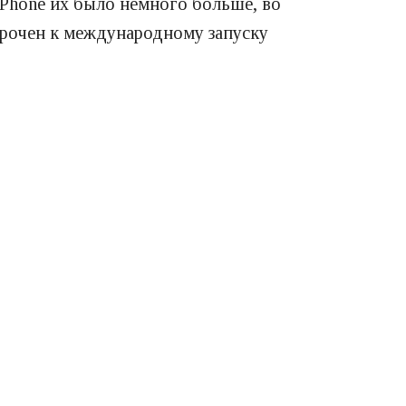
iPhone их было немного больше, во
иурочен к международному запуску