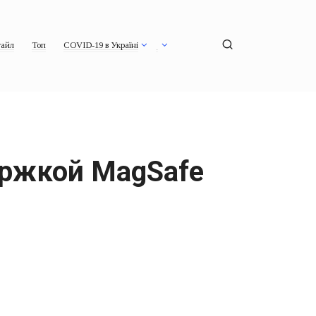
айл
Топ
COVID-19 в Україні
держкой MagSafe