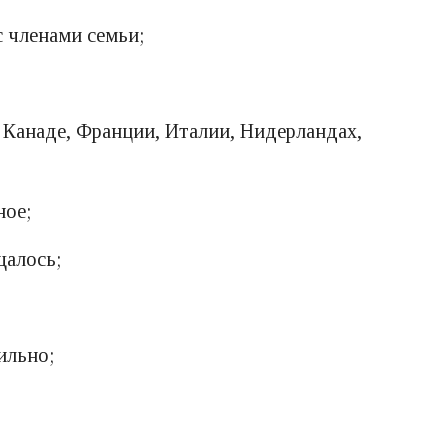
 членами семьи;
 Канаде, Франции, Италии, Нидерландах,
ное;
щалось;
ильно;