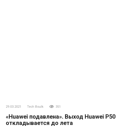
29.03.2021
Tech Boulk
351
«Huawei подавлена». Выход Huawei P50
откладывается до лета