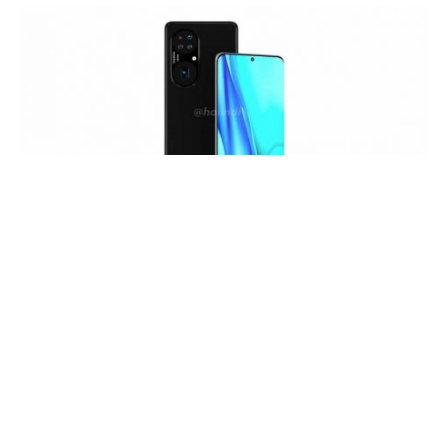
Центральный сайт Huawei опубликовал информацию о
переносе презентации флагманской линейки Huawei P50
на более поздний срок, а точнее-на июнь этого года.
Источником этой информации стал доверенный
китайский инсайдер, который сообщает: "Что касается
серии Huawei P50, то презентация снова откладывается.