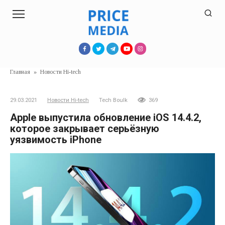
Перейти
к
контенту
Главная
»
Новости Hi-tech
29.03.2021
Новости Hi-tech
Tech Boulk
369
Apple выпустила обновление iOS 14.4.2,
которое закрывает серьёзную
уязвимость iPhone