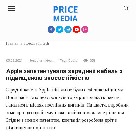
Перейти
к
контенту
Главная
»
Новости Hi-tech
05.02.2021
Новости Hi-tech
Tech Boulk
351
Apple запатентувала зарядний кабель з
підвищеною зносостійкістю
Зарядні кабелі Apple ніколи не були особливо міцними.
Вони часто зношуються всього за рік і можуть навіть
ламатися в місцях постійних вигинів. На щастя, виробник
знає про цю проблему і вже знайшов можливе рішення.
Згідно з новим патентом, компанія розробила дріт з
підвищеною міцністю.