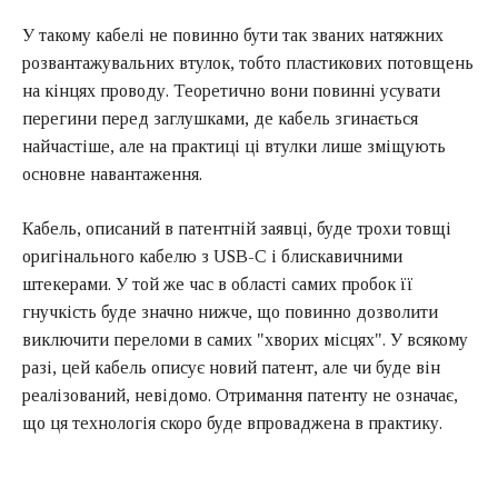
У такому кабелі не повинно бути так званих натяжних
розвантажувальних втулок, тобто пластикових потовщень
на кінцях проводу. Теоретично вони повинні усувати
перегини перед заглушками, де кабель згинається
найчастіше, але на практиці ці втулки лише зміщують
основне навантаження.
Кабель, описаний в патентній заявці, буде трохи товщі
оригінального кабелю з USB-C і блискавичними
штекерами. У той же час в області самих пробок її
гнучкість буде значно нижче, що повинно дозволити
виключити переломи в самих "хворих місцях". У всякому
разі, цей кабель описує новий патент, але чи буде він
реалізований, невідомо. Отримання патенту не означає,
що ця технологія скоро буде впроваджена в практику.