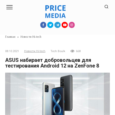
Перейти
к
контенту
Главная
»
Новости Hi-tech
08.10.2021
Новости Hi-tech
Tech Boulk
668
ASUS набирает добровольцев для
тестирования Android 12 на ZenFone 8