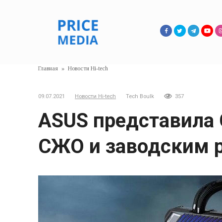
Перейти
к
контенту
Главная
»
Новости Hi-tech
09.07.2021
Новости Hi-tech
Tech Boulk
357
ASUS представила 
СЖО и заводским 