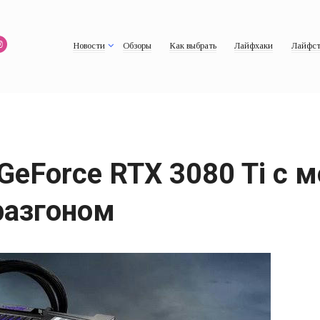
Новости
Обзоры
Как выбрать
Лайфхаки
Лайфст
GeForce RTX 3080 Ti с 
разгоном