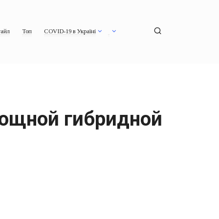
айл
Топ
COVID-19 в Україні
мощной гибридной