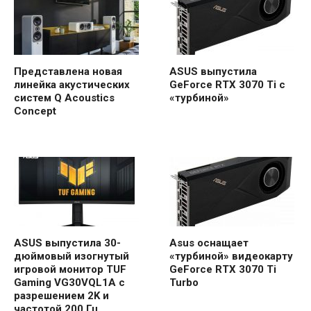
Представлена ​​новая
ASUS выпустила
линейка акустических
GeForce RTX 3070 Ti с
систем Q Acoustics
«турбиной»
Concept
ASUS выпустила 30-
Asus оснащает
дюймовый изогнутый
«турбиной» видеокарту
игровой монитор TUF
GeForce RTX 3070 Ti
Gaming VG30VQL1A с
Turbo
разрешением 2K и
частотой 200 Гц