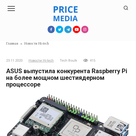
Перейти
к
контенту
Главная
»
Новости Hi-tech
23.11.2020
Новости Hi-tech
Tech Boulk
415
ASUS выпустила конкурента Raspberry Pi
на более мощном шестиядерном
процессоре