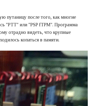
ую путаницу после того, как многие
ась "PTT" или "PSP fTPM". Программа
тому отрадно видеть, что крупные
одилось копаться в памяти.