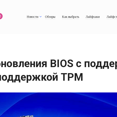
Новости
Обзоры
Как выбрать
Лайфхаки
Лайфст
новления BIOS с подде
 поддержкой TPM