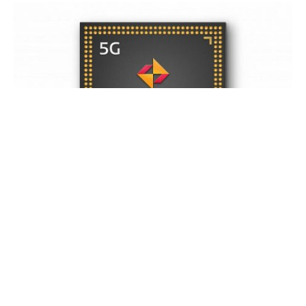
1 сентября Лу Вэйбин, президент Xiaomi Group China и
генеральный менеджер бренда Redmi, провел опрос на
Weibo, в ходе которого пользователям было предложено
выбрать между Snapdragon 778 и MediaTek Dimension
1200/Dimension 1100.