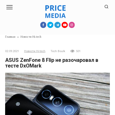
Перейти
к
контенту
Главная
»
Новости Hi-tech
02.09.2021
Новости Hi-tech
Tech Boulk
501
ASUS ZenFone 8 Flip не разочаровал в
тесте DxOMark