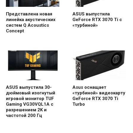
Представлена ​​новая
ASUS выпустила
линейка акустических
GeForce RTX 3070 Ti с
систем Q Acoustics
«турбиной»
Concept
ASUS выпустила 30-
Asus оснащает
дюймовый изогнутый
«турбиной» видеокарту
игровой монитор TUF
GeForce RTX 3070 Ti
Gaming VG30VQL1A с
Turbo
разрешением 2K и
частотой 200 Гц