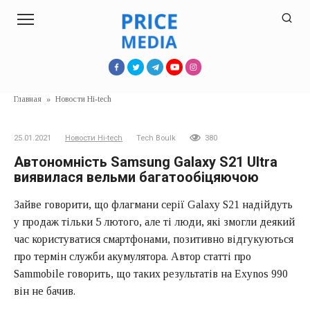
Перейти
к
контенту
Главная
»
Новости Hi-tech
25.01.2021
Новости Hi-tech
Tech Boulk
380
Автономність Samsung Galaxy S21 Ultra
виявилася вельми багатообіцяючою
Зайве говорити, що флагмани серії Galaxy S21 надійдуть
у продаж тільки 5 лютого, але ті люди, які змогли деякий
час користуватися смартфонами, позитивно відгукуються
про термін служби акумулятора. Автор статті про
Sammobile говорить, що таких результатів на Exynos 990
він не бачив.