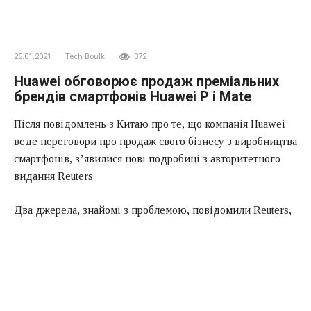
25.01.2021
Tech Boulk
372
Huawei обговорює продаж преміальних
брендів смартфонів Huawei P і Mate
Після повідомлень з Китаю про те, що компанія Huawei
веде переговори про продаж свого бізнесу з виробництва
смартфонів, з’явилися нові подробиці з авторитетного
видання Reuters.
Два джерела, знайомі з проблемою, повідомили Reuters,
що китайська компанія Huawei Technologies Co Ltd
знаходиться в переговорах про продаж своїх смартфонів
преміум-класу марок P і Mate. Це може призвести до
того, що компанія в кінцевому підсумку відмовиться від
своїх флагманських смартфонів.