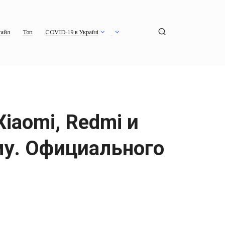
айл
Топ
COVID-19 в Україні
Xiaomi, Redmi и
му. Официального