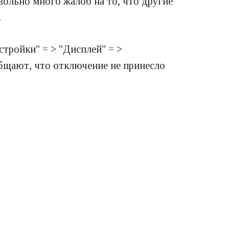
вольно много жалоб на то, что другие
.
тройки" = > "Дисплей" = >
общают, что отключение не принесло