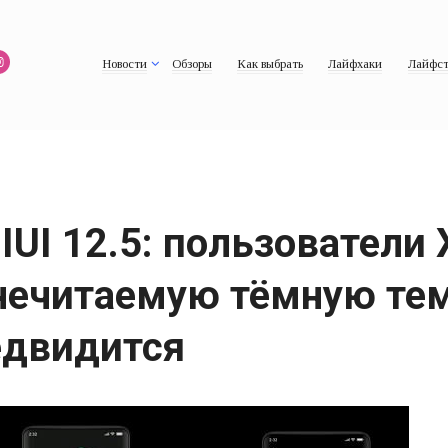
Новости
Обзоры
Как выбрать
Лайфхаки
Лайфст
IUI 12.5: пользователи 
нечитаемую тёмную те
едвидится