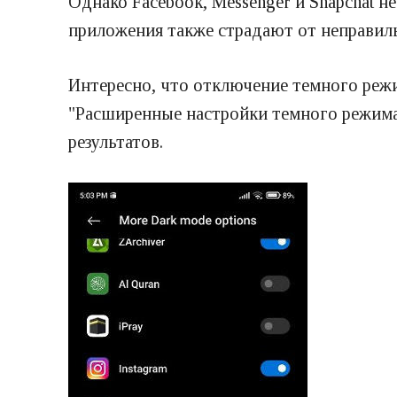
Однако Facebook, Messenger и Snapchat н
приложения также страдают от неправил
Интересно, что отключение темного режи
"Расширенные настройки темного режима"
результатов.