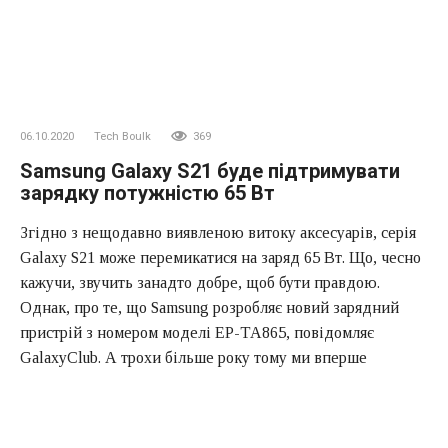
06.10.2020
Tech Boulk
369
Samsung Galaxy S21 буде підтримувати
зарядку потужністю 65 Вт
Згідно з нещодавно виявленою витоку аксесуарів, серія
Galaxy S21 може перемикатися на заряд 65 Вт. Що, чесно
кажучи, звучить занадто добре, щоб бути правдою.
Однак, про те, що Samsung розробляє новий зарядний
пристрій з номером моделі EP-TA865, повідомляє
GalaxyClub. А трохи більше року тому ми вперше
помітили EP-TA845 — швидкий зарядний пристрій
потужністю 45 Вт, випущений в якості додаткового
аксесуара для Galaxy Note 10+.