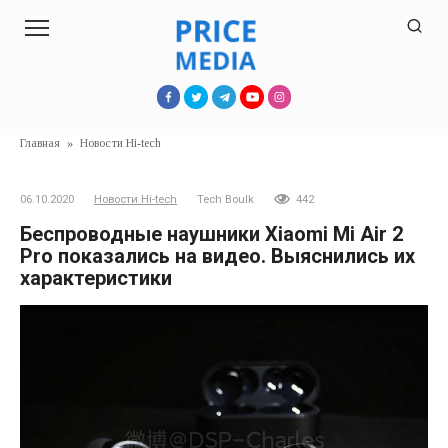
Перейти
к
контенту
Главная
»
Новости Hi-tech
06.10.2020
Новости Hi-tech
Tech Boulk
442
Беспроводные наушники Xiaomi Mi Air 2
Pro показались на видео. Выяснились их
характеристики