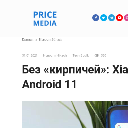
Перейти
к
контенту
Главная
»
Новости Hi-tech
31.01.2021
Новости Hi-tech
Tech Boulk
350
Без «кирпичей»: Xi
Android 11