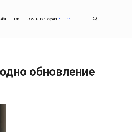
айл
Топ
COVID-19 в Україні
 одно обновление