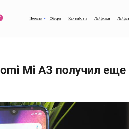
Новости
Обзоры
Как выбрать
Лайфхаки
Лайфст
aomi Mi A3 получил еще