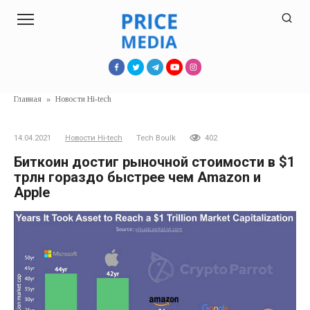
Перейти
к
контенту
Главная
»
Новости Hi-tech
14.04.2021
Новости Hi-tech
Tech Boulk
402
Биткоин достиг рыночной стоимости в $1
трлн гораздо быстрее чем Amazon и
Apple