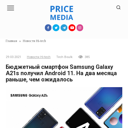
Перейти
к
контенту
Главная
»
Новости Hi-tech
29.03.2021
Новости Hi-tech
Tech Boulk
385
Бюджетный смартфон Samsung Galaxy
A21s получил Android 11. На два месяца
раньше, чем ожидалось