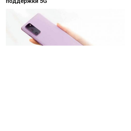
поддержки 5G
В прошлом году, через несколько месяцев после запуска
флагманской серии Galaxy S20, Samsung представила
более доступную версию Galaxy S20 Fan Edition.
Устройство было основано на флагманской платформе
Samsung Exynos 990, а позже выпущена модель с
Snapdragon 865. Сейчас компания готовится представить