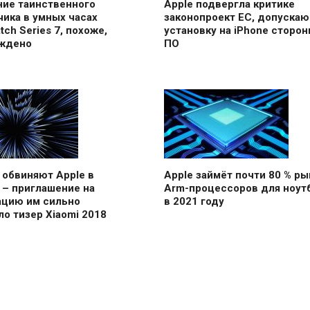
ние таинственного
Apple подвергла критике
ика в умных часах
законопроект ЕС, допуска
tch Series 7, похоже,
установку на iPhone сторон
ждено
ПО
 обвиняют Apple в
Apple займёт почти 80 % ры
 – приглашение на
Arm-процессоров для ноут
ацию им сильно
в 2021 году
о тизер Xiaomi 2018