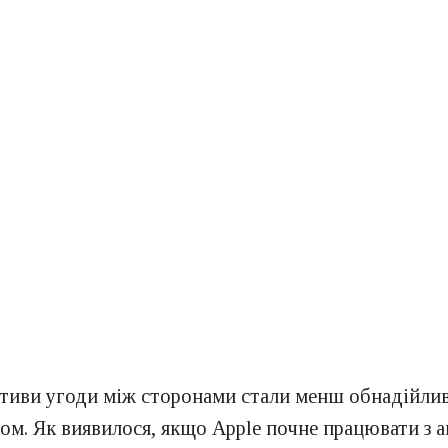
ктиви угоди між сторонами стали менш обнадійлив
том. Як виявилося, якщо Apple почне працювати з 