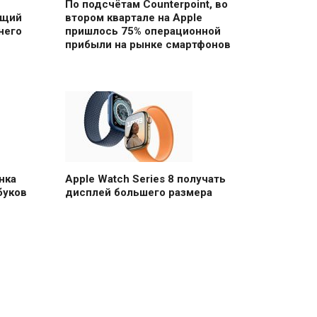
По подсчётам Counterpoint, во
ющий
втором квартале на Apple
него
пришлось 75% операционной
прибыли на рынке смартфонов
нка
Apple Watch Series 8 получать
буков
дисплей большего размера