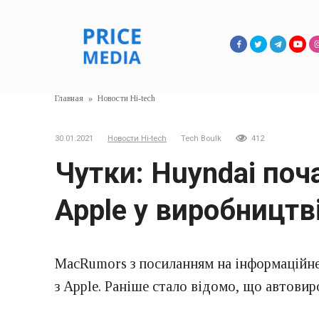
Перейти
к
контенту
Главная
»
Новости Hi-tech
30.01.2021
Новости Hi-tech
Tech Boulk
412
Чутки: Huyndai поч
Apple у виробництв
MacRumors з посиланням на інформаційне 
з Apple. Раніше стало відомо, що автовир