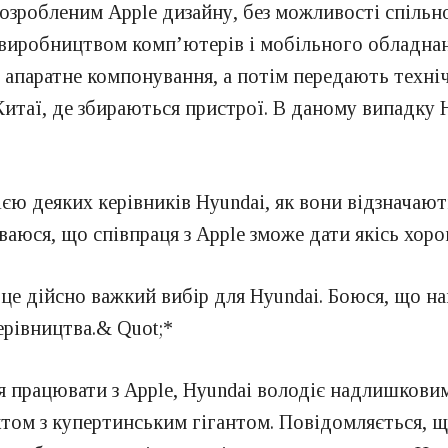
озробленим Apple дизайну, без можливості спільно
виробництвом комп’ютерів і мобільного обладнанн
 апаратне компонування, а потім передають техн
итаї, де збираються пристрої. В даному випадку H
гією деяких керівників Hyundai, як вони відзначают
ваюся, що співпраця з Apple зможе дати якісь хоро
це дійсно важкий вибір для Hyundai. Боюся, що н
ерівництва.& Quot;*
я працювати з Apple, Hyundai володіє надлишкови
ктом з купертинським гігантом. Повідомляється, щ