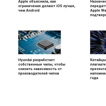
Apple объяснила, как
Назначе
ограничения делают iOS лучше,
передатч
чем Android
Apple Wa
подтвер
Hyundai разработает
Китайцы
собственные чипы, чтобы
плагиате
снизить зависимость от
презент
производителей чипов
напомнил
года