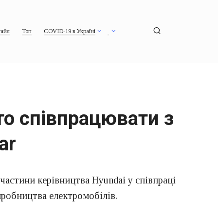
айл
Топ
COVID-19 в Україні
то співпрацювати з
ar
частини керівництва Hyundai у співпраці
виробництва електромобілів.