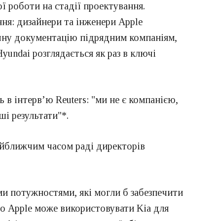
ї роботи на стадії проектування.
я: дизайнери та інженери Apple
ічну документацію підрядним компаніям,
yundai розглядається як раз в ключі
ь в інтерв’ю Reuters: "ми не є компанією,
ші результати"*.
айближчим часом раді директорів
ми потужностями, які могли б забезпечити
о Apple може використовувати Kia для