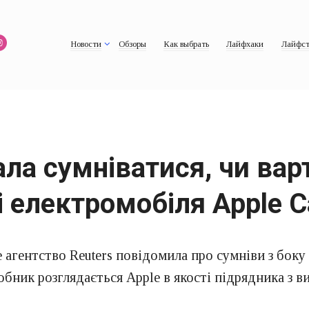
Новости
Обзоры
Как выбрать
Лайфхаки
Лайфст
ала сумніватися, чи вар
і електромобіля Apple C
агентство Reuters повідомила про сумніви з боку 
обник розглядається Apple в якості підрядника з 