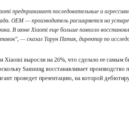
Xiaomi предпринимает последовательные и агрессивн
пада. OEM — производитель расширяется на устар
ика. В июне Xiaomi еще больше помогло восстанов
ставок", — сказал Тарун Патак, директор по исслед
 Xiaomi выросли на 26%, что сделало ее самым б
оскольку Samsung восстанавливает производство 
гигант проведет презентацию, на которой дебюти