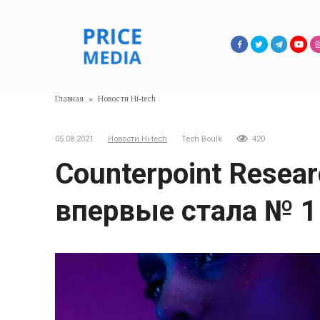
Перейти
к
контенту
Главная
»
Новости Hi-tech
05.08.2021
Новости Hi-tech
Tech Boulk
420
Counterpoint Resear
впервые стала № 1