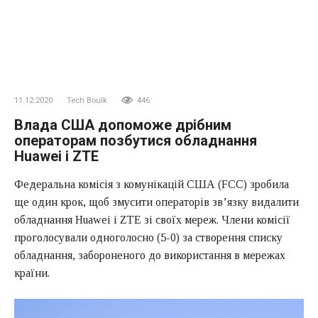
11.12.2020
Tech Boulk
446
Влада США допоможе дрібним
операторам позбутися обладнання
Huawei і ZTE
Федеральна комісія з комунікацій США (FCC) зробила
ще один крок, щоб змусити операторів зв’язку видалити
обладнання Huawei і ZTE зі своїх мереж. Члени комісії
проголосували одноголосно (5-0) за створення списку
обладнання, забороненого до використання в мережах
країни.