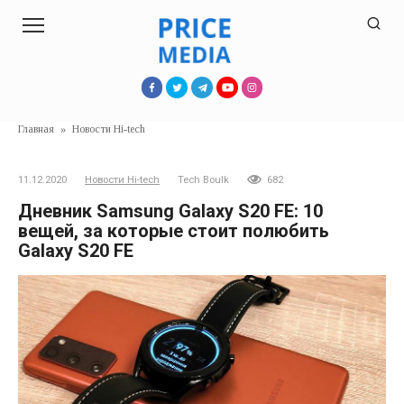
Перейти
к
контенту
Главная
»
Новости Hi-tech
11.12.2020
Новости Hi-tech
Tech Boulk
682
Дневник Samsung Galaxy S20 FE: 10
вещей, за которые стоит полюбить
Galaxy S20 FE