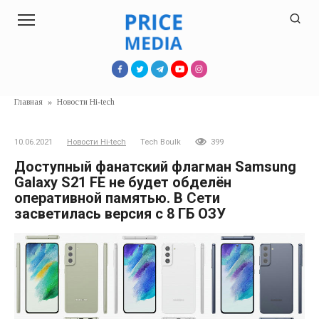
Перейти
к
контенту
Главная
»
Новости Hi-tech
10.06.2021
Новости Hi-tech
Tech Boulk
399
Доступный фанатский флагман Samsung
Galaxy S21 FE не будет обделён
оперативной памятью. В Сети
засветилась версия с 8 ГБ ОЗУ