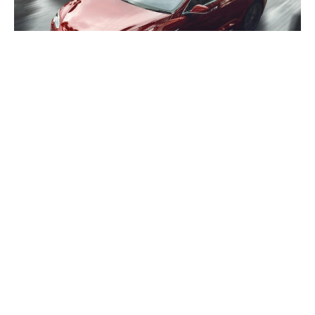
Tesla повысила цену своего флагманского седана Tesla
Model S Plaid на 10 000 долларов, а церемония запуска
продаж состоится сегодня на заводе компании во
Фримонте, штат Калифорния.
Теперь цена Tesla Model S Plaid начинается от 129 990
долларов, за исключением таких опций, как красная
многослойная краска, белые сиденья и полный комплект
для вождения без водителя. Автомобиль оснащен 21-
дюймовыми паукообразными колесами, которые теперь
окрашены в серый цвет вместо прежнего серебристого.